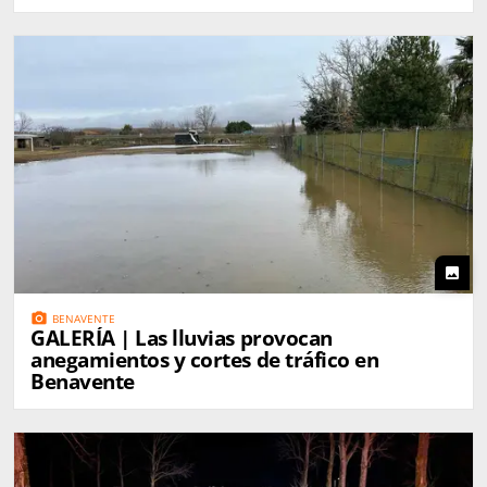
photo
photo_camera
BENAVENTE
GALERÍA | Las lluvias provocan
anegamientos y cortes de tráfico en
Benavente