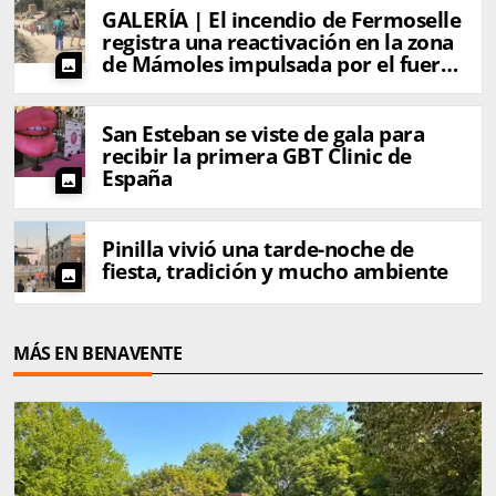
GALERÍA | El incendio de Fermoselle
registra una reactivación en la zona
de Mámoles impulsada por el fuerte
photo
viento
San Esteban se viste de gala para
recibir la primera GBT Clinic de
España
photo
Pinilla vivió una tarde-noche de
fiesta, tradición y mucho ambiente
photo
MÁS EN BENAVENTE