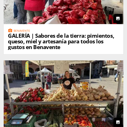
photo
photo_camera
BENAVENTE
GALERÍA | Sabores de la tierra: pimientos,
queso, miel y artesanía para todos los
gustos en Benavente
photo