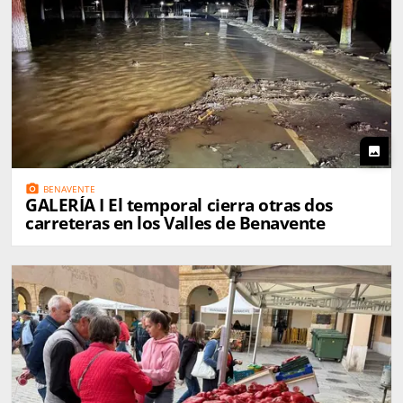
photo
photo_camera
BENAVENTE
GALERÍA I El temporal cierra otras dos
carreteras en los Valles de Benavente