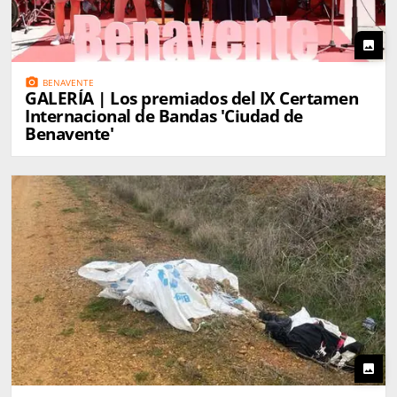
photo
photo_camera
BENAVENTE
GALERÍA | Los premiados del IX Certamen
Internacional de Bandas 'Ciudad de
Benavente'
photo