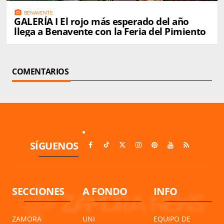
photo_camera
BENAVENTE
GALERÍA I El rojo más esperado del año
llega a Benavente con la Feria del Pimiento
COMENTARIOS
SÍGUENOS
SECCIONES
A FONDO
INFO
ZAMORA
UNI
EQUIPO DE