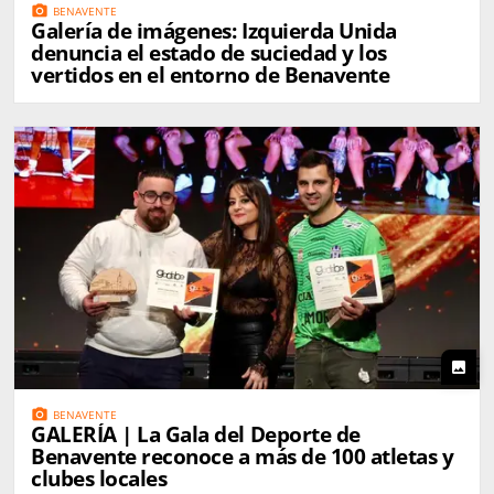
photo_camera
BENAVENTE
Galería de imágenes: Izquierda Unida
denuncia el estado de suciedad y los
vertidos en el entorno de Benavente
photo
photo_camera
BENAVENTE
GALERÍA | La Gala del Deporte de
Benavente reconoce a más de 100 atletas y
clubes locales