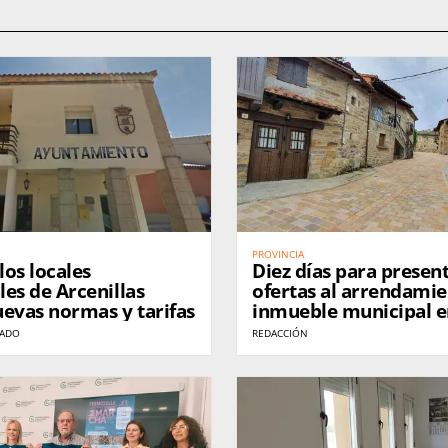
PROVINCIA
los locales
Diez días para presen
es de Arcenillas
ofertas al arrendamie
evas normas y tarifas
inmueble municipal 
Villardeciervos
NADO
REDACCIÓN