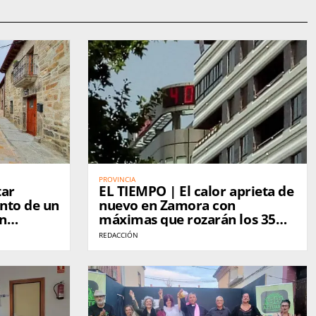
PROVINCIA
tar
EL TIEMPO | El calor aprieta de
nto de un
nuevo en Zamora con
en
máximas que rozarán los 35
grados este jueves
REDACCIÓN