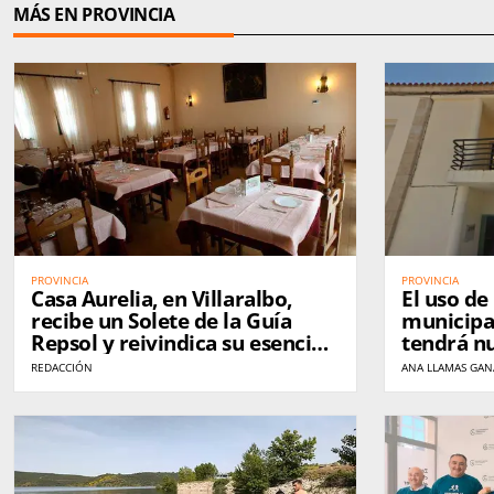
MÁS EN PROVINCIA
PROVINCIA
PROVINCIA
Casa Aurelia, en Villaralbo,
El uso de 
recibe un Solete de la Guía
municipal
Repsol y reivindica su esencia
tendrá nu
tras 37 años de historia
REDACCIÓN
ANA LLAMAS GA