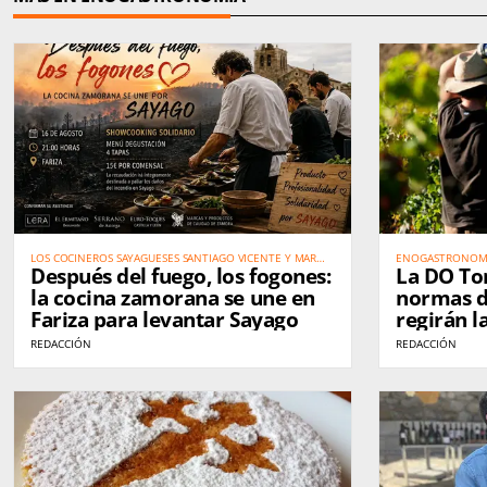
LOS COCINEROS SAYAGUESES SANTIAGO VICENTE Y MAR
ENOGASTRONOM
Después del fuego, los fogones:
La DO Tor
MARCOS IMPULSAN UNA GRAN CITA SOLIDARIA EL 16 DE
AGOSTO
la cocina zamorana se une en
normas d
Fariza para levantar Sayago
regirán 
REDACCIÓN
REDACCIÓN