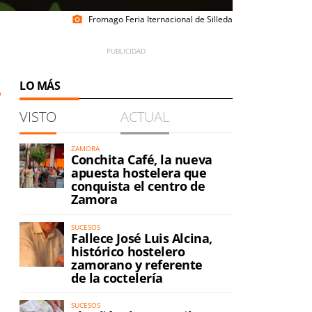
Fromago Feria Iternacional de Silleda
photo_camera
LO MÁS
VISTO
ACTUAL
ZAMORA
Conchita Café, la nueva
apuesta hostelera que
conquista el centro de
Zamora
SUCESOS
Fallece José Luis Alcina,
histórico hostelero
zamorano y referente
de la coctelería
SUCESOS