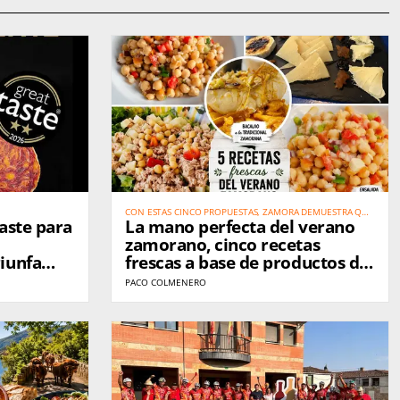
CON ESTAS CINCO PROPUESTAS, ZAMORA DEMUESTRA QUE
Taste para
La mano perfecta del verano
TAMBIÉN SABE COMBATIR EL CALOR CON LA MEJOR
GASTRONOMÍA
zamorano, cinco recetas
iunfa
frescas a base de productos de
oductos
Zamora
PACO COLMENERO