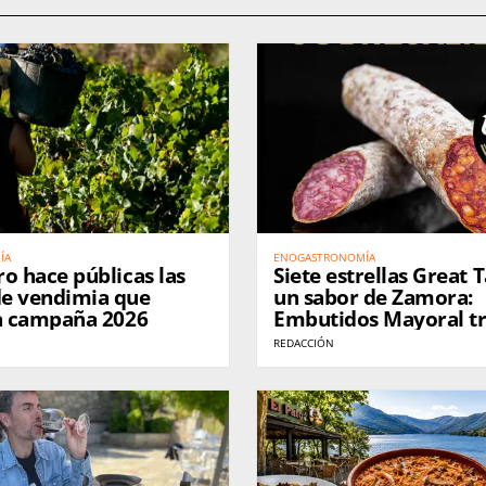
ÍA
ENOGASTRONOMÍA
o hace públicas las
Siete estrellas Great 
e vendimia que
un sabor de Zamora:
la campaña 2026
Embutidos Mayoral tr
entre los mejores pr
REDACCIÓN
internacionales