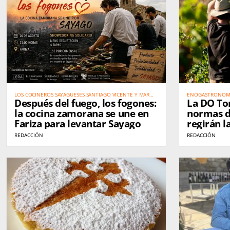
LOS COCINEROS SAYAGUESES SANTIAGO VICENTE Y MAR
ENOGASTRONOM
Después del fuego, los fogones:
La DO Tor
MARCOS IMPULSAN UNA GRAN CITA SOLIDARIA EL 16 DE
AGOSTO
la cocina zamorana se une en
normas d
Fariza para levantar Sayago
regirán 
REDACCIÓN
REDACCIÓN