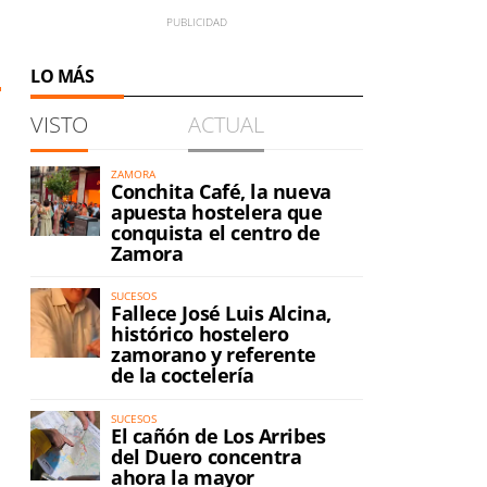
LO MÁS
VISTO
ACTUAL
ZAMORA
Conchita Café, la nueva
apuesta hostelera que
conquista el centro de
Zamora
SUCESOS
Fallece José Luis Alcina,
histórico hostelero
zamorano y referente
de la coctelería
l
SUCESOS
El cañón de Los Arribes
del Duero concentra
ahora la mayor