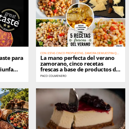
CON ESTAS CINCO PROPUESTAS, ZAMORA DEMUESTRA QUE
Taste para
La mano perfecta del verano
TAMBIÉN SABE COMBATIR EL CALOR CON LA MEJOR
GASTRONOMÍA
zamorano, cinco recetas
iunfa
frescas a base de productos de
oductos
Zamora
PACO COLMENERO