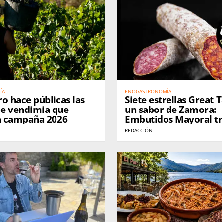
ÍA
ENOGASTRONOMÍA
o hace públicas las
Siete estrellas Great 
e vendimia que
un sabor de Zamora:
la campaña 2026
Embutidos Mayoral tr
entre los mejores pr
REDACCIÓN
internacionales