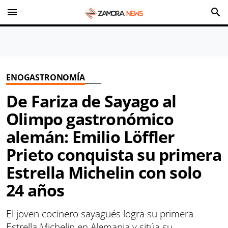
menu
search
ENOGASTRONOMÍA
De Fariza de Sayago al
Olimpo gastronómico
alemán: Emilio Löffler
Prieto conquista su primera
Estrella Michelin con solo
24 años
El joven cocinero sayagués logra su primera
Estrella Michelin en Alemania y sitúa su