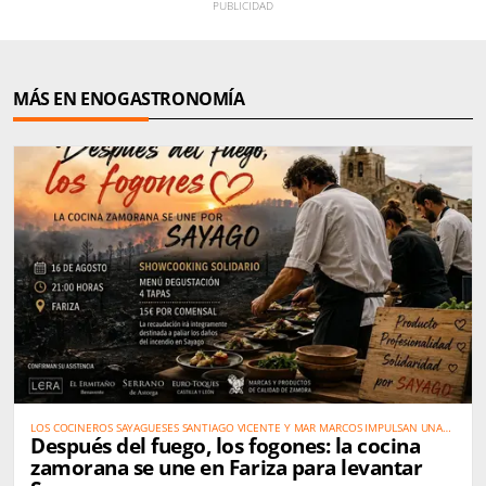
MÁS EN ENOGASTRONOMÍA
LOS COCINEROS SAYAGUESES SANTIAGO VICENTE Y MAR MARCOS IMPULSAN UNA
Después del fuego, los fogones: la cocina
GRAN CITA SOLIDARIA EL 16 DE AGOSTO
zamorana se une en Fariza para levantar