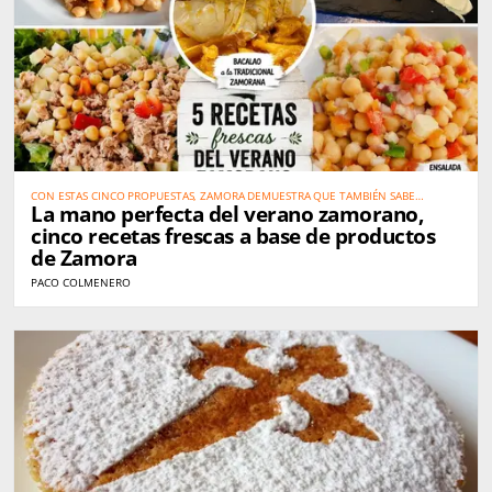
CON ESTAS CINCO PROPUESTAS, ZAMORA DEMUESTRA QUE TAMBIÉN SABE
La mano perfecta del verano zamorano,
COMBATIR EL CALOR CON LA MEJOR GASTRONOMÍA
cinco recetas frescas a base de productos
de Zamora
PACO COLMENERO