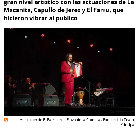
gran nivel artístico con las actuaciones de La
Macanita, Capullo de Jerez y El Farru, que
hicieron vibrar al público
Actuación de El Farru en la Plaza de la Catedral. Foto cedida Teatro
photo_camera
Principal