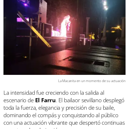
La Macanita en un momento de su actuación
La intensidad fue creciendo con la salida al
escenario de
El Farru
. El bailaor sevillano desplegó
toda la fuerza, elegancia y precisión de su baile,
dominando el compás y conquistando al público
con una actuación vibrante que despertó continuas