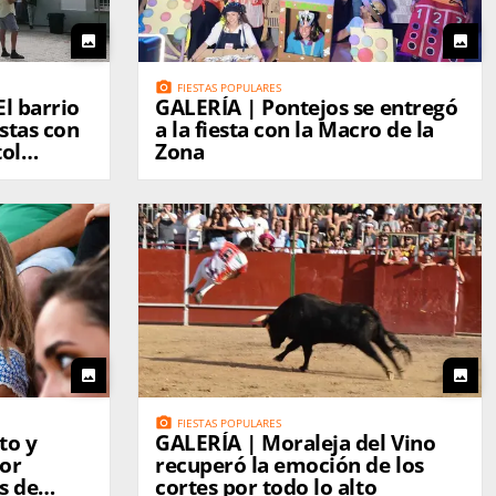
photo
photo
photo_camera
FIESTAS POPULARES
El barrio
GALERÍA | Pontejos se entregó
estas con
a la fiesta con la Macro de la
tol
Zona
iñas
photo
photo
photo_camera
FIESTAS POPULARES
to y
GALERÍA | Moraleja del Vino
jor
recuperó la emoción de los
s de
cortes por todo lo alto