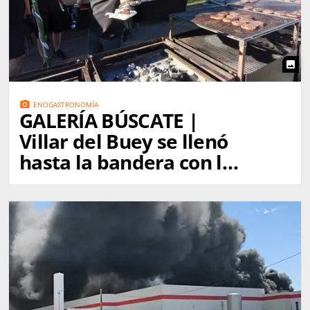
photo
photo_camera
ENOGASTRONOMÍA
GALERÍA BÚSCATE |
Villar del Buey se llenó
hasta la bandera con la
Burger Fest 2026