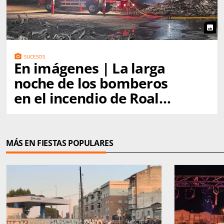
photo
photo_camera
SUCESOS
En imágenes | La larga
noche de los bomberos
en el incendio de Roales
del Pan
MÁS EN FIESTAS POPULARES