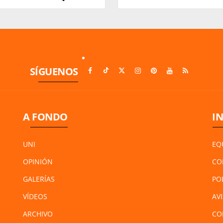
Moraleja del Vino
SÍGUENOS
A FONDO
I
UNI
EQ
OPINIÓN
CO
GALERÍAS
PO
VÍDEOS
AV
ARCHIVO
CO