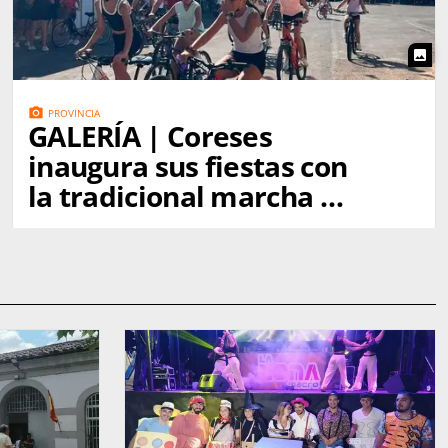
photo
photo_camera
PROVINCIA
GALERÍA | Coreses
inaugura sus fiestas con
la tradicional marcha a
Gallegos