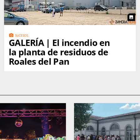
photo
photo_camera
SUCESOS
GALERÍA | El incendio en
la planta de residuos de
Roales del Pan