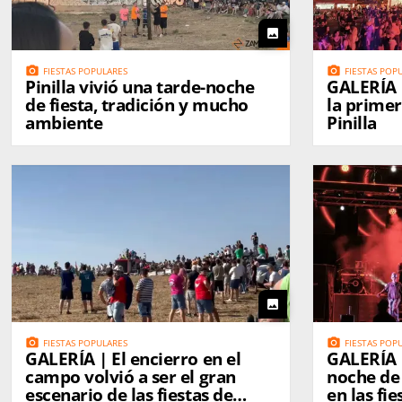
photo
photo_camera
photo_camera
FIESTAS POPULARES
FIESTAS POP
Pinilla vivió una tarde-noche
GALERÍA | La Zona hace vi
de fiesta, tradición y mucho
la primer
ambiente
Pinilla
photo
photo_camera
photo_camera
FIESTAS POPULARES
FIESTAS POP
GALERÍA | El encierro en el
GALERÍA |
campo volvió a ser el gran
noche de
escenario de las fiestas de
en las fi