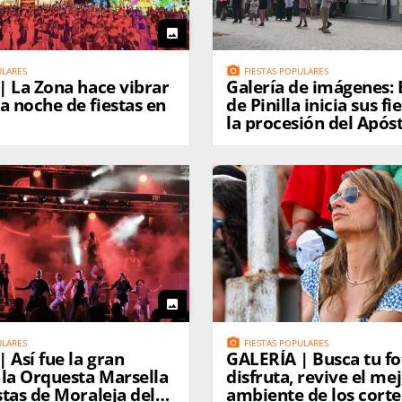
photo
photo_camera
ULARES
FIESTAS POPULARES
brar
Galería de imágenes: 
a noche de fiestas en
de Pinilla inicia sus fi
la procesión del Após
cargado por niños y n
photo
photo_camera
ULARES
FIESTAS POPULARES
 Así fue la gran
GALERÍA | Busca tu fo
 la Orquesta Marsella
disfruta, revive el me
estas de Moraleja del
ambiente de los corte