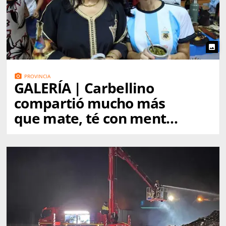
photo
photo_camera
PROVINCIA
GALERÍA | Carbellino
compartió mucho más
que mate, té con menta
y dulces