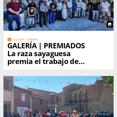
photo
photo_camera
CULTURA / TURISMO
GALERÍA | PREMIADOS
La raza sayaguesa
premia el trabajo de
quienes la mantienen
viva