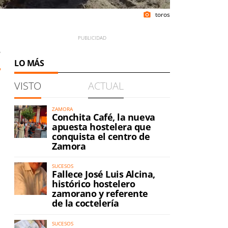
toros
photo_camera
6
LO MÁS
VISTO
ACTUAL
ZAMORA
Conchita Café, la nueva
apuesta hostelera que
conquista el centro de
Zamora
SUCESOS
Fallece José Luis Alcina,
histórico hostelero
zamorano y referente
de la coctelería
SUCESOS