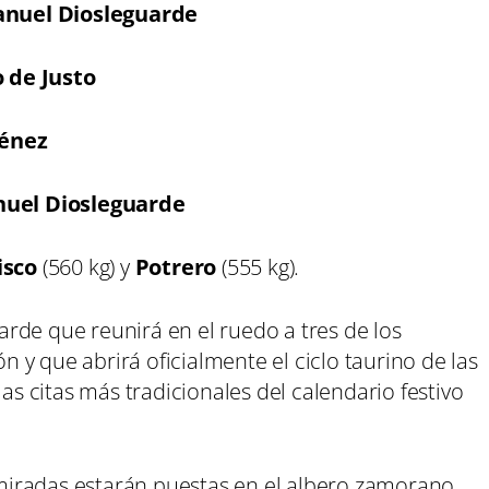
nuel Diosleguarde
o de Justo
ménez
uel Diosleguarde
isco
(560 kg) y
Potrero
(555 kg).
rde que reunirá en el ruedo a tres de los
y que abrirá oficialmente el ciclo taurino de las
las citas más tradicionales del calendario festivo
s miradas estarán puestas en el albero zamorano