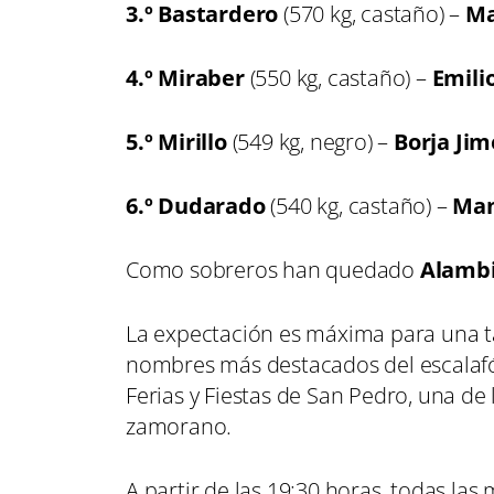
3.º Bastardero
(570 kg, castaño) –
Ma
4.º Miraber
(550 kg, castaño) –
Emili
5.º Mirillo
(549 kg, negro) –
Borja Ji
6.º Dudarado
(540 kg, castaño) –
Man
Como sobreros han quedado
Alamb
La expectación es máxima para una ta
nombres más destacados del escalafón 
Ferias y Fiestas de San Pedro, una de 
zamorano.
A partir de las 19:30 horas, todas la