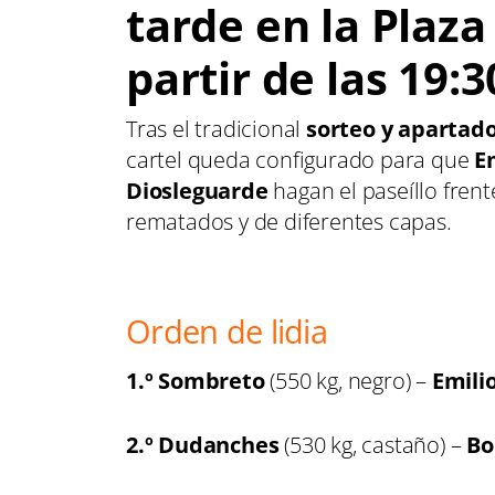
tarde en la Plaz
partir de las
19:3
Tras el tradicional
sorteo y apartad
cartel queda configurado para que
E
Diosleguarde
hagan el paseíllo frent
rematados y de diferentes capas.
Orden de lidia
1.º Sombreto
(550 kg, negro) –
Emili
2.º Dudanches
(530 kg, castaño) –
Bo