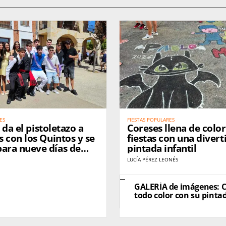
ES
FIESTAS POPULARES
a da el pistoletazo a
Coreses llena de color
as con los Quintos y se
fiestas con una divert
para nueve días de
pintada infantil
 y celebración
LUCÍA PÉREZ LEONÉS
GALERÍA de imágenes: C
todo color con su pintad