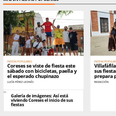
FIESTAS POPULARES
FIESTAS POPULAR
Coreses se viste de fiesta este
Villafáfil
sábado con bicicletas, paella y
sus fiest
el esperado chupinazo
prepara 
tradición
LUCÍA PÉREZ LEONÉS
REDACCIÓN
Galería de imágenes: Así está
viviendo Coreses el inicio de sus
fiestas