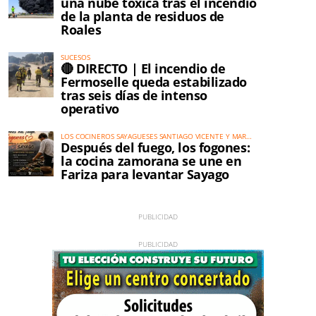
una nube tóxica tras el incendio
de la planta de residuos de
Roales
SUCESOS
🔴 DIRECTO | El incendio de
Fermoselle queda estabilizado
tras seis días de intenso
operativo
LOS COCINEROS SAYAGUESES SANTIAGO VICENTE Y MAR
Después del fuego, los fogones:
MARCOS IMPULSAN UNA GRAN CITA SOLIDARIA EL 16 DE
AGOSTO
la cocina zamorana se une en
Fariza para levantar Sayago