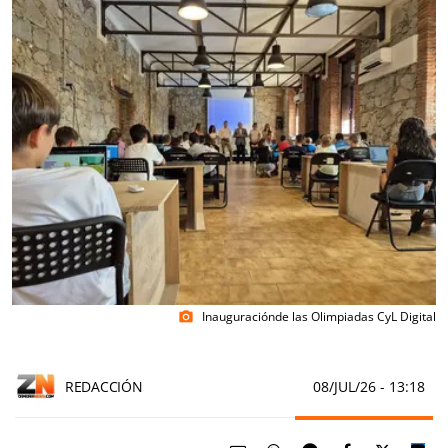
Inauguraciónde las Olimpiadas CyL Digital
photo_camera
REDACCIÓN
08/JUL/26
- 13:18