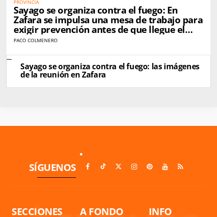
PROVINCIA
Sayago se organiza contra el fuego: En
Zafara se impulsa una mesa de trabajo para
exigir prevención antes de que llegue el
próximo incendio
PACO COLMENERO
Sayago se organiza contra el fuego: las imágenes
de la reunión en Zafara
SÍGUENOS
SECCIONES
A FONDO
INFO