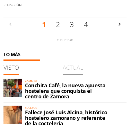
REDACCIÓN
Anterior
1
2
3
4
Siguien
LO MÁS
VISTO
ACTUAL
ZAMORA
Conchita Café, la nueva apuesta
hostelera que conquista el
centro de Zamora
SUCESOS
Fallece José Luis Alcina, histórico
hostelero zamorano y referente
de la coctelería