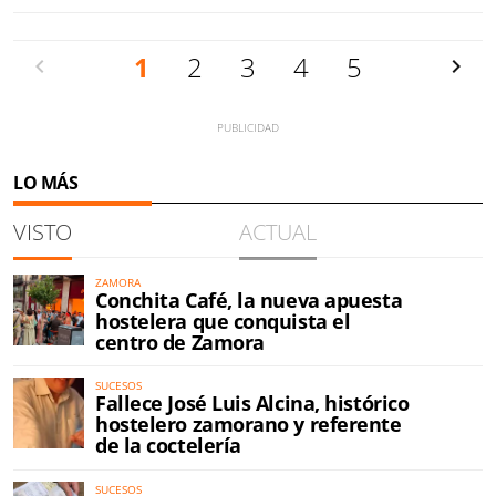
Anterior
1
2
3
4
5
Siguien
LO MÁS
VISTO
ACTUAL
ZAMORA
Conchita Café, la nueva apuesta
hostelera que conquista el
centro de Zamora
SUCESOS
Fallece José Luis Alcina, histórico
hostelero zamorano y referente
de la coctelería
SUCESOS