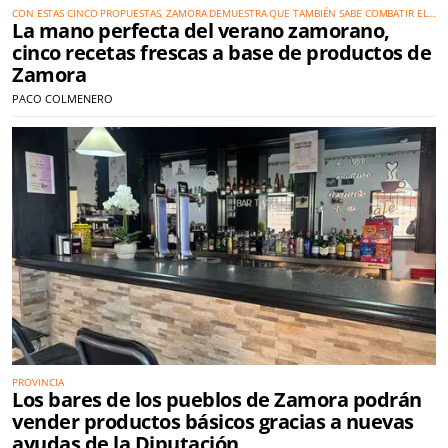
CON ESTAS CINCO PROPUESTAS, ZAMORA DEMUESTRA QUE TAMBIÉN SABE COMBATIR EL
La mano perfecta del verano zamorano,
CALOR CON LA MEJOR GASTRONOMÍA
cinco recetas frescas a base de productos de
Zamora
PACO COLMENERO
PROVINCIA
Los bares de los pueblos de Zamora podrán
vender productos básicos gracias a nuevas
ayudas de la Diputación