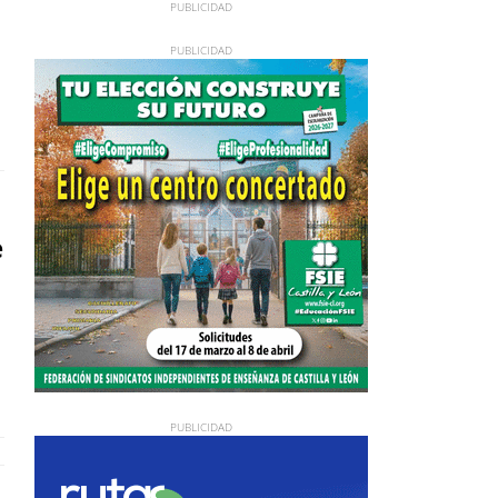
e
nte