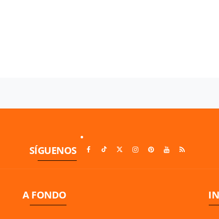
SÍGUENOS
A FONDO
I