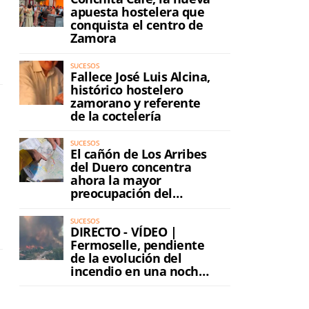
apuesta hostelera que
conquista el centro de
Zamora
SUCESOS
Fallece José Luis Alcina,
histórico hostelero
zamorano y referente
de la coctelería
SUCESOS
El cañón de Los Arribes
del Duero concentra
ahora la mayor
preocupación del
incendio
SUCESOS
DIRECTO - VÍDEO |
Fermoselle, pendiente
de la evolución del
incendio en una noche
de máxima tensión