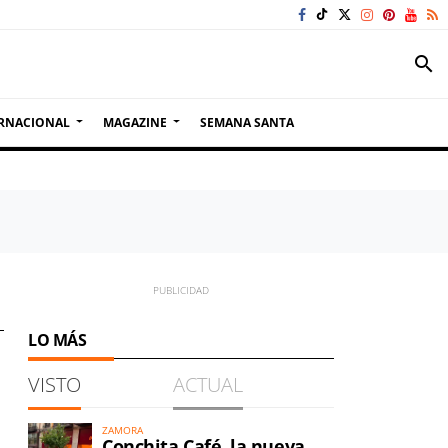
search
RNACIONAL
MAGAZINE
SEMANA SANTA
LO MÁS
VISTO
ACTUAL
ZAMORA
Conchita Café, la nueva