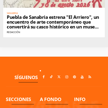
SANABRIA
Puebla de Sanabria estrena "El Arriero", un
encuentro de arte contemporáneo que
convertirá su casco histórico en un museo
al aire libre
REDACCIÓN
SÍGUENOS
SECCIONES
A FONDO
INFO