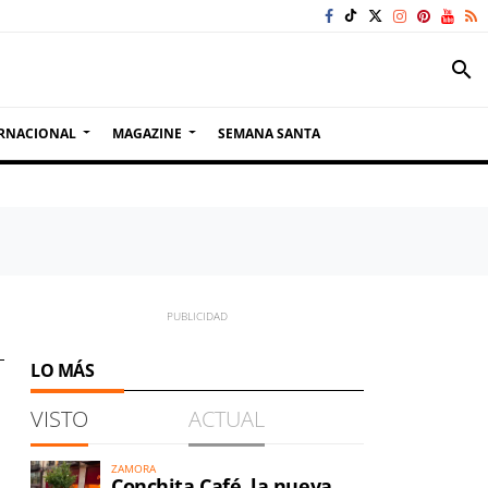
search
RNACIONAL
MAGAZINE
SEMANA SANTA
LO MÁS
VISTO
ACTUAL
ZAMORA
Conchita Café, la nueva