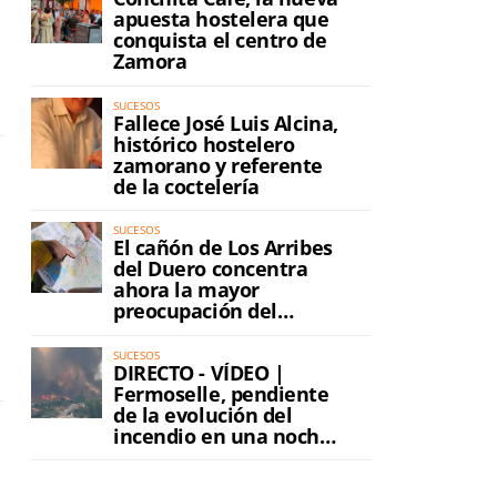
apuesta hostelera que
conquista el centro de
Zamora
SUCESOS
Fallece José Luis Alcina,
histórico hostelero
zamorano y referente
de la coctelería
SUCESOS
El cañón de Los Arribes
del Duero concentra
ahora la mayor
preocupación del
incendio
SUCESOS
DIRECTO - VÍDEO |
Fermoselle, pendiente
de la evolución del
incendio en una noche
de máxima tensión