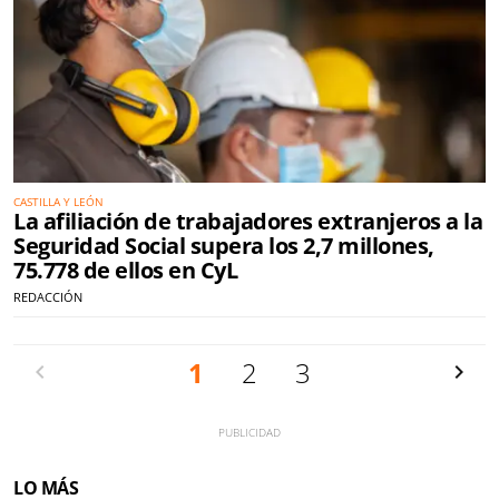
CASTILLA Y LEÓN
La afiliación de trabajadores extranjeros a la
Seguridad Social supera los 2,7 millones,
75.778 de ellos en CyL
REDACCIÓN
Anterior
1
2
3
Siguien
LO MÁS