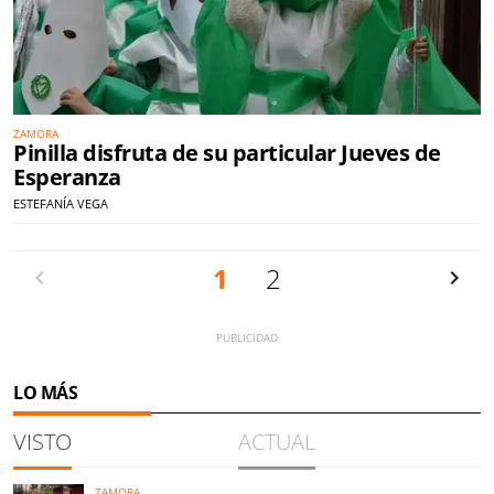
ZAMORA
Pinilla disfruta de su particular Jueves de
Esperanza
ESTEFANÍA VEGA
Anterior
1
2
Siguien
LO MÁS
VISTO
ACTUAL
ZAMORA