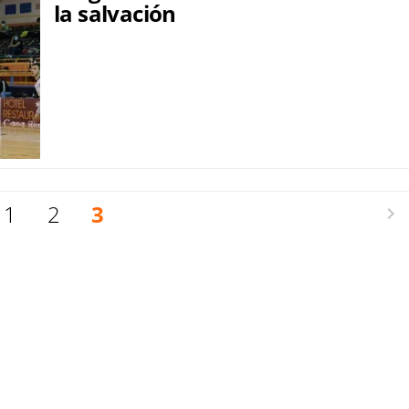
la salvación
1
2
3
Siguie