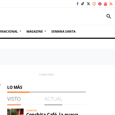
search
RNACIONAL
MAGAZINE
SEMANA SANTA
LO MÁS
VISTO
ACTUAL
ZAMORA
Conchita Café, la nueva