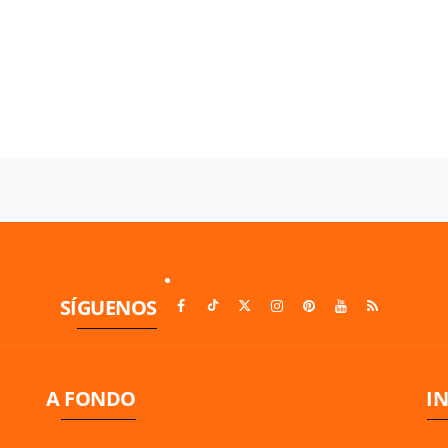
SÍGUENOS
A FONDO
I