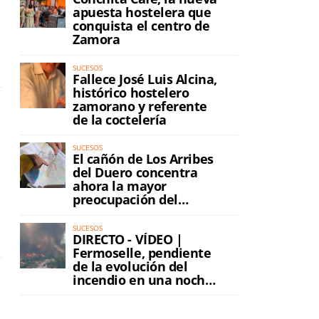
apuesta hostelera que
conquista el centro de
Zamora
SUCESOS
Fallece José Luis Alcina,
histórico hostelero
zamorano y referente
de la coctelería
SUCESOS
El cañón de Los Arribes
del Duero concentra
ahora la mayor
preocupación del
incendio
SUCESOS
DIRECTO - VÍDEO |
Fermoselle, pendiente
de la evolución del
incendio en una noche
de máxima tensión