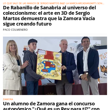
LO QUE SALE DE LAS MANOS DE SERGIO MARTOS BAJO LA MARCA ARCADIANSARTS SON
De Rabanillo de Sanabria al universo del
MUCHO MÁS QUE MUÑECOS
coleccionismo: el arte en 3D de Sergio
Martos demuestra que la Zamora Vacía
sigue creando futuro
PACO COLMENERO
ZAMORA
Un alumno de Zamora gana el concurso
autonómico "¿Qué es un Rey para ti?" con