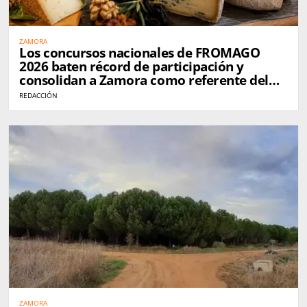
ZAMORA
Los concursos nacionales de FROMAGO
2026 baten récord de participación y
consolidan a Zamora como referente del
queso en España
REDACCIÓN
ZAMORA