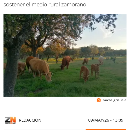
sostener el medio rural zamorano
vacas grisuela
photo_camera
REDACCIÓN
09/MAY/26
- 13:09