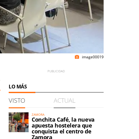
image00019
photo_camera
5
LO MÁS
VISTO
ACTUAL
ZAMORA
Conchita Café, la nueva
apuesta hostelera que
conquista el centro de
Zamora