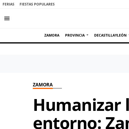
FERIAS
FIESTAS POPULARES
menu
ZAMORA
PROVINCIA
DECASTILLAYLEÓN
ZAMORA
Humanizar l
entorno: Za