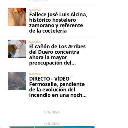
SUCESOS
Fallece José Luis Alcina,
histórico hostelero
zamorano y referente
de la coctelería
SUCESOS
El cañón de Los Arribes
del Duero concentra
ahora la mayor
preocupación del
incendio
SUCESOS
DIRECTO - VÍDEO |
Fermoselle, pendiente
de la evolución del
incendio en una noche
a
de máxima tensión