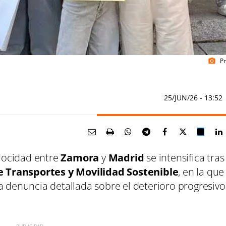
Pr
photo_camera
25/JUN/26
- 13:52
elocidad entre
Zamora
y
Madrid
se intensifica tras
e Transportes y Movilidad Sostenible
, en la que
a denuncia detallada sobre el deterioro progresivo