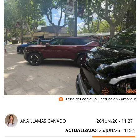
Feria del Vehículo Eléctrico en Zamora_8
photo_camera
ANA LLAMAS GANADO
26/JUN/26
- 11:27
ACTUALIZADO:
26/JUN/26 - 11:31