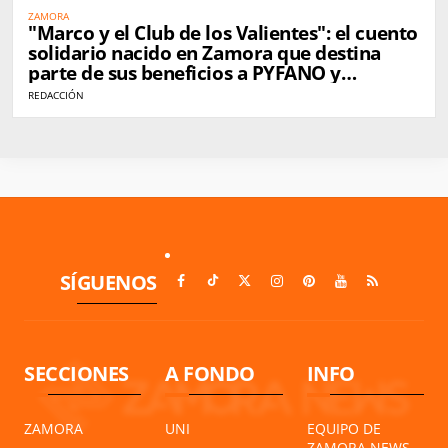
ZAMORA
"Marco y el Club de los Valientes": el cuento
solidario nacido en Zamora que destina
parte de sus beneficios a PYFANO y
Autismo Zamora
REDACCIÓN
SÍGUENOS
SECCIONES
A FONDO
INFO
ZAMORA
UNI
EQUIPO DE
ZAMORA NEWS