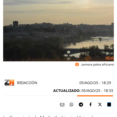
zamora polvo africano
photo_camera
REDACCIÓN
05/AGO/25
- 18:29
ACTUALIZADO:
05/AGO/25 - 18:33