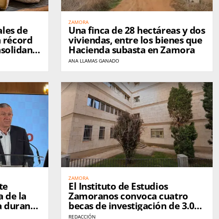
ZAMORA
ales de
Una finca de 28 hectáreas y dos
 récord
viviendas, entre los bienes que
nsolidan a
Hacienda subasta en Zamora
te del
ANA LLAMAS GANADO
ZAMORA
te
El Instituto de Estudios
a de la
Zamoranos convoca cuatro
a durante
becas de investigación de 3.000
 Faúndez
euros para proyectos sobre la
REDACCIÓN