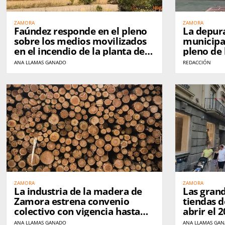
ZAMORA
ZAMORA
Faúndez responde en el pleno
La depur
sobre los medios movilizados
municipa
en el incendio de la planta de
pleno de 
residuos de Roales
Zamora
ANA LLAMAS GANADO
REDACCIÓN
ZAMORA
ZAMORA
La industria de la madera de
Las gran
Zamora estrena convenio
tiendas 
colectivo con vigencia hasta
abrir el 
2028
ANA LLAMAS GANADO
ANA LLAMAS GA