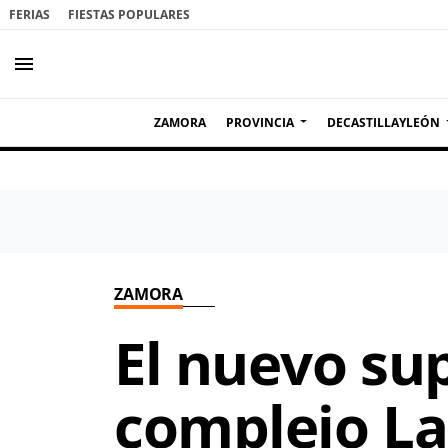
FERIAS
FIESTAS POPULARES
menu
ZAMORA
PROVINCIA
DECASTILLAYLEÓN
ZAMORA
El nuevo su
complejo Las