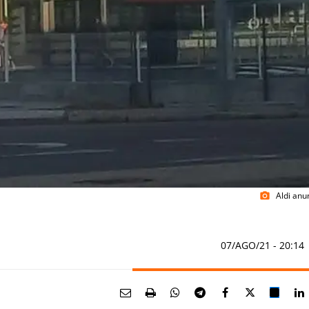
Aldi anu
photo_camera
07/AGO/21
- 20:14