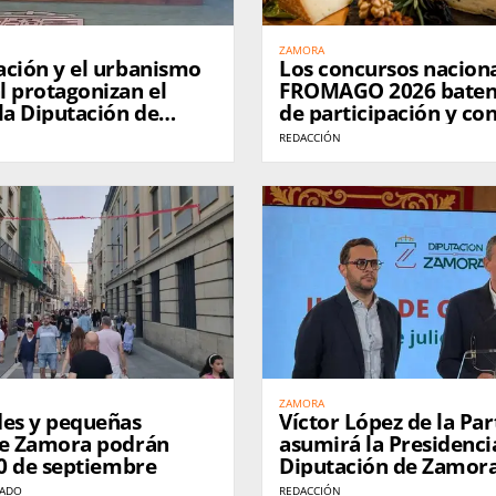
ZAMORA
ación y el urbanismo
Los concursos nacion
l protagonizan el
FROMAGO 2026 baten
la Diputación de
de participación y co
Zamora como referen
REDACCIÓN
queso en España
ZAMORA
des y pequeñas
Víctor López de la Par
de Zamora podrán
asumirá la Presidenci
20 de septiembre
Diputación de Zamor
la ausencia de Javier
NADO
REDACCIÓN