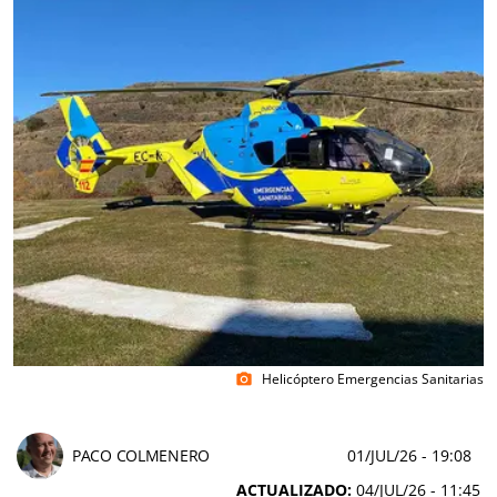
Helicóptero Emergencias Sanitarias
photo_camera
PACO COLMENERO
01/JUL/26
- 19:08
ACTUALIZADO:
04/JUL/26 - 11:45