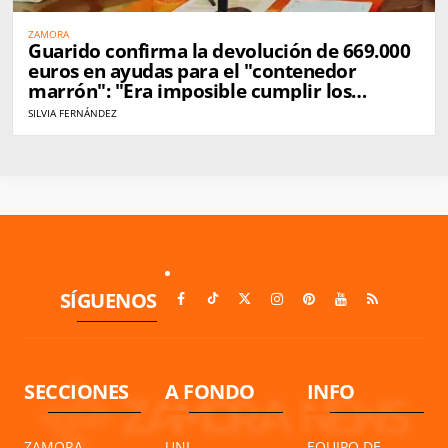
ZAMORA
Guarido confirma la devolución de 669.000
euros en ayudas para el "contenedor
marrón": "Era imposible cumplir los
plazos"
SILVIA FERNÁNDEZ
SÍGUENOS
SECCIONES
A FONDO
INFO
ZAMORA
UNI
EQUIPO DE