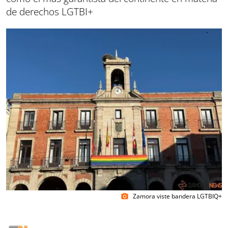
de derechos LGTBI+
Zamora viste bandera LGTBIQ+
photo_camera