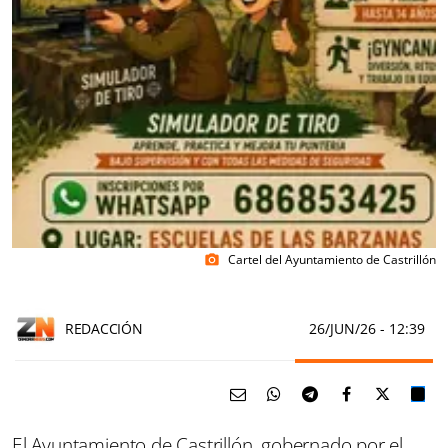
Cartel del Ayuntamiento de Castrillón
photo_camera
REDACCIÓN
26/JUN/26
- 12:39
El Ayuntamiento de Castrillón, gobernado por el