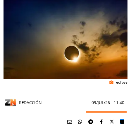
eclipse
photo_camera
REDACCIÓN
09/JUL/26
- 11:40