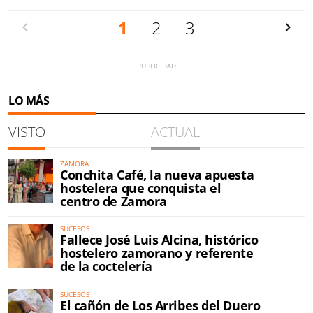
Anterior
1
2
3
Siguien
LO MÁS
VISTO
ACTUAL
ZAMORA
Conchita Café, la nueva apuesta
hostelera que conquista el
centro de Zamora
SUCESOS
Fallece José Luis Alcina, histórico
hostelero zamorano y referente
de la coctelería
SUCESOS
El cañón de Los Arribes del Duero