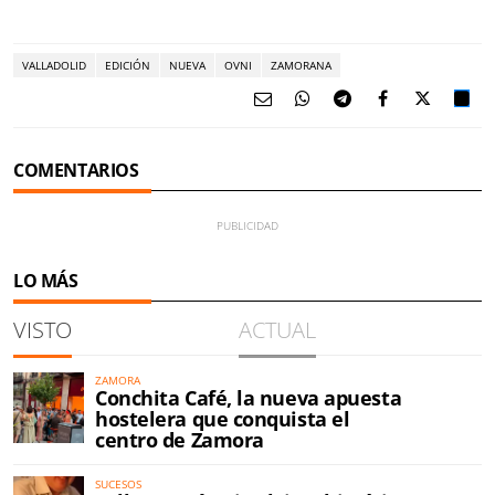
VALLADOLID
EDICIÓN
NUEVA
OVNI
ZAMORANA
COMENTARIOS
LO MÁS
VISTO
ACTUAL
ZAMORA
Conchita Café, la nueva apuesta
hostelera que conquista el
centro de Zamora
SUCESOS