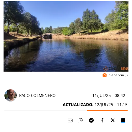
Sanabria _2
photo_camera
PACO COLMENERO
11/JUL/25
- 08:42
ACTUALIZADO:
12/JUL/25 - 11:15