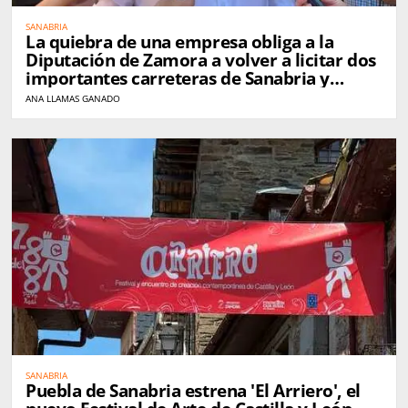
SANABRIA
La quiebra de una empresa obliga a la
Diputación de Zamora a volver a licitar dos
importantes carreteras de Sanabria y
Carballeda
ANA LLAMAS GANADO
SANABRIA
Puebla de Sanabria estrena 'El Arriero', el