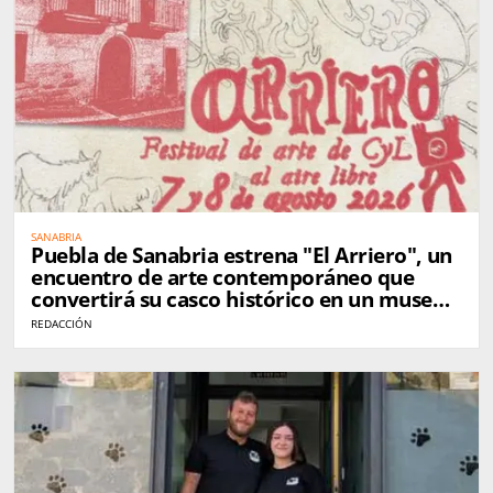
SANABRIA
Puebla de Sanabria estrena "El Arriero", un
encuentro de arte contemporáneo que
convertirá su casco histórico en un museo
al aire libre
REDACCIÓN