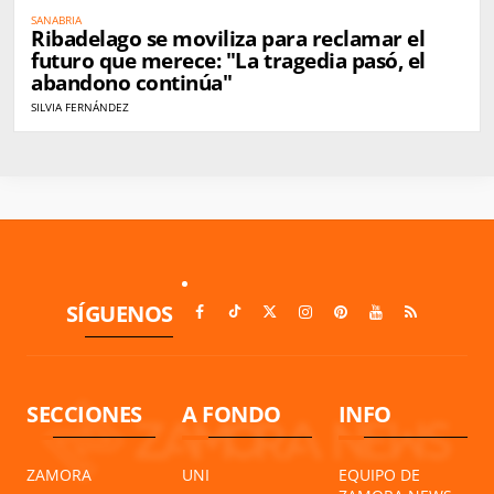
SANABRIA
Ribadelago se moviliza para reclamar el
futuro que merece: "La tragedia pasó, el
abandono continúa"
SILVIA FERNÁNDEZ
SÍGUENOS
SECCIONES
A FONDO
INFO
ZAMORA
UNI
EQUIPO DE