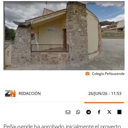
Colegio Peñausende
photo_camera
REDACCIÓN
26/JUN/26
- 11:53
Peñausende ha aprobado inicialmente el proyecto