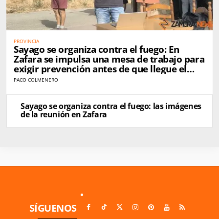
PROVINCIA
Sayago se organiza contra el fuego: En
Zafara se impulsa una mesa de trabajo para
exigir prevención antes de que llegue el
próximo incendio
PACO COLMENERO
Sayago se organiza contra el fuego: las imágenes
de la reunión en Zafara
SÍGUENOS