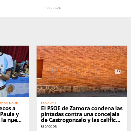
ACIÓN NO SE
PROVINCIA
ecos a
El PSOE de Zamora condena las
 Paula y
pintadas contra una concejala
 la nueva
de Castrogonzalo y las califica
de "ataque a la democracia"
REDACCIÓN