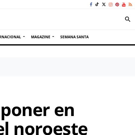
search
RNACIONAL
MAGAZINE
SEMANA SANTA
 poner en
el noroeste