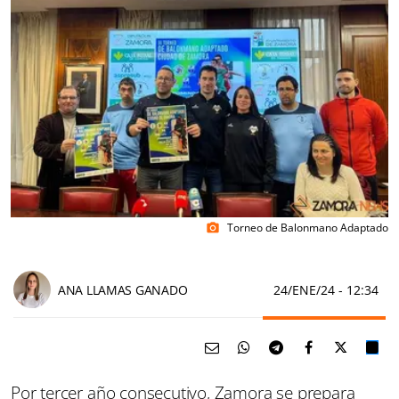
Torneo de Balonmano Adaptado
photo_camera
ANA LLAMAS GANADO
24/ENE/24
- 12:34
Por tercer año consecutivo, Zamora se prepara