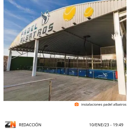
instalaciones padel albatros
photo_camera
REDACCIÓN
10/ENE/23
- 19:49