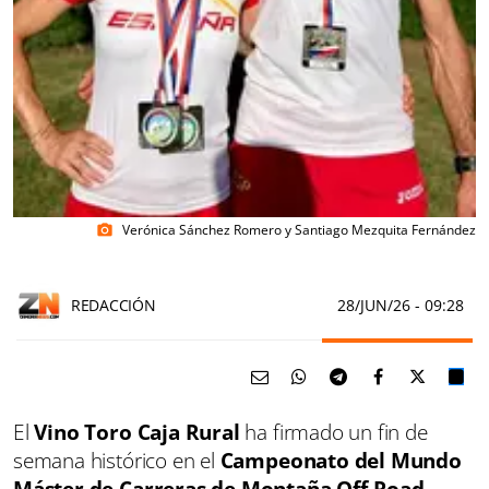
Verónica Sánchez Romero y Santiago Mezquita Fernández
photo_camera
REDACCIÓN
28/JUN/26
- 09:28
El
Vino Toro Caja Rural
ha firmado un fin de
semana histórico en el
Campeonato del Mundo
Máster de Carreras de Montaña Off Road