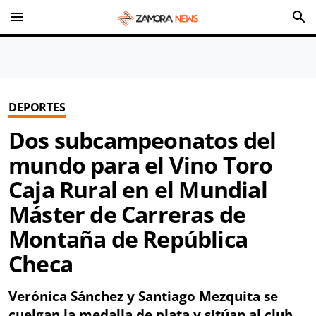
menu
search
DEPORTES
Dos subcampeonatos del
mundo para el Vino Toro
Caja Rural en el Mundial
Máster de Carreras de
Montaña de República
Checa
Verónica Sánchez y Santiago Mezquita se
cuelgan la medalla de plata y sitúan al club