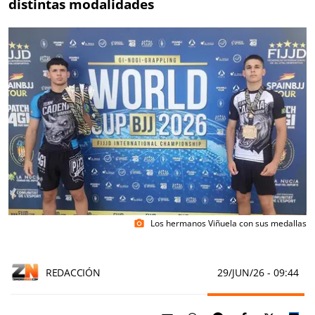
distintas modalidades
Los hermanos Viñuela con sus medallas
photo_camera
REDACCIÓN
29/JUN/26
- 09:44