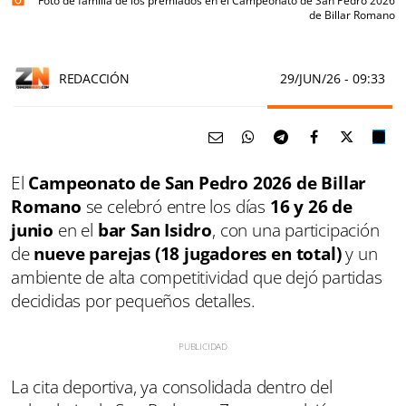
Foto de familia de los premiados en el Campeonato de San Pedro 2026
photo_camera
de Billar Romano
REDACCIÓN
29/JUN/26
- 09:33
El
Campeonato de San Pedro 2026 de Billar
Romano
se celebró entre los días
16 y 26 de
junio
en el
bar San Isidro
, con una participación
de
nueve parejas (18 jugadores en total)
y un
ambiente de alta competitividad que dejó partidas
decididas por pequeños detalles.
La cita deportiva, ya consolidada dentro del