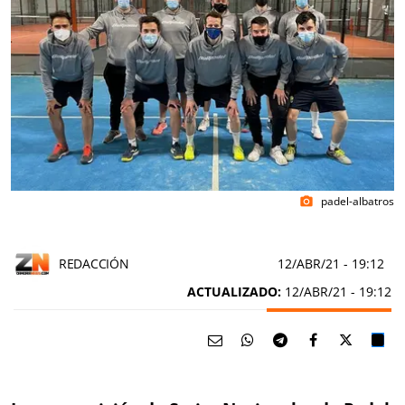
padel-albatros
photo_camera
REDACCIÓN
12/ABR/21
- 19:12
ACTUALIZADO:
12/ABR/21 - 19:12