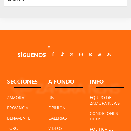
SÍGUENOS
SECCIONES
A FONDO
INFO
ZAMORA
UNI
EQUIPO DE
ZAMORA NEWS
PROVINCIA
OPINIÓN
CONDICIONES
BENAVENTE
GALERÍAS
DE USO
TORO
VÍDEOS
POLÍTICA DE