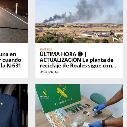
SUCESOS
auna en
ÚLTIMA HORA 🔴 |
r cuando
ACTUALIZACIÓN La planta de
 la N-631
reciclaje de Roales sigue con
llama activa
OSCAR ANTON