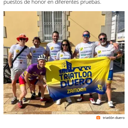
puestos de honor en diferentes pruebas.
triatlón duero
photo_camera