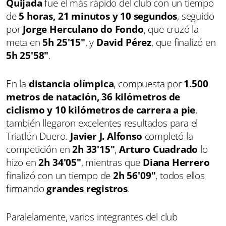
Quijada
fue el más rápido del club con un tiempo
de
5 horas, 21 minutos y 10 segundos
, seguido
por
Jorge Herculano do Fondo
, que cruzó la
meta en
5h 25'15"
, y
David Pérez
, que finalizó en
5h 25'58"
.
En la
distancia olímpica
, compuesta por
1.500
metros de natación, 36 kilómetros de
ciclismo y 10 kilómetros de carrera a pie
,
también llegaron excelentes resultados para el
Triatlón Duero.
Javier J. Alfonso
completó la
competición en
2h 33'15"
,
Arturo Cuadrado
lo
hizo en
2h 34'05"
, mientras que
Diana Herrero
finalizó con un tiempo de
2h 56'09"
, todos ellos
firmando
grandes registros
.
Paralelamente, varios integrantes del club