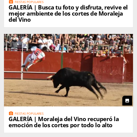
photo_camera
FIESTAS POPULARES
GALERÍA | Busca tu foto y disfruta, revive el
mejor ambiente de los cortes de Moraleja
del Vino
photo
photo_camera
FIESTAS POPULARES
GALERÍA | Moraleja del Vino recuperó la
emoción de los cortes por todo lo alto