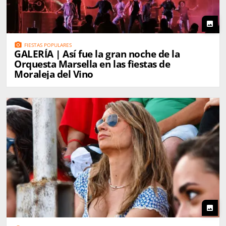
photo
photo_camera
FIESTAS POPULARES
GALERÍA | Así fue la gran noche de la
Orquesta Marsella en las fiestas de
Moraleja del Vino
photo