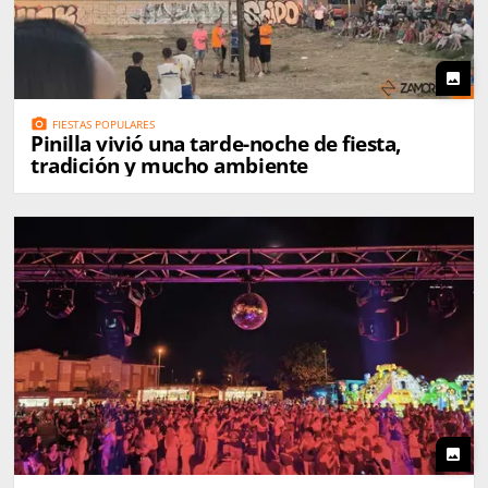
photo
photo_camera
FIESTAS POPULARES
Pinilla vivió una tarde-noche de fiesta,
tradición y mucho ambiente
photo