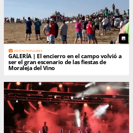
photo
photo_camera
FIESTAS POPULARES
GALERÍA | El encierro en el campo volvió a
ser el gran escenario de las fiestas de
Moraleja del Vino