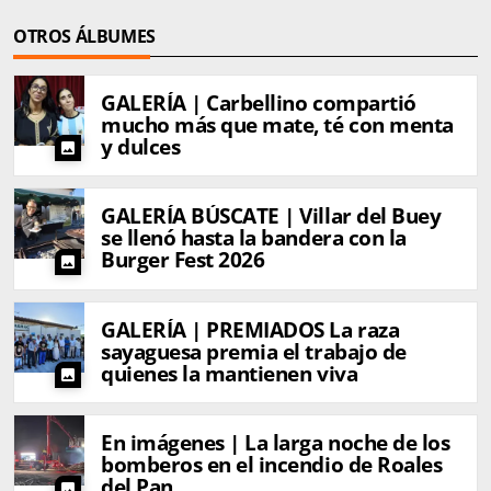
OTROS ÁLBUMES
GALERÍA | Carbellino compartió
mucho más que mate, té con menta
y dulces
photo
GALERÍA BÚSCATE | Villar del Buey
se llenó hasta la bandera con la
Burger Fest 2026
photo
GALERÍA | PREMIADOS La raza
sayaguesa premia el trabajo de
quienes la mantienen viva
photo
En imágenes | La larga noche de los
bomberos en el incendio de Roales
del Pan
photo