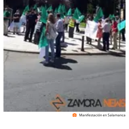
Manifestación en Salamanca
photo_camera