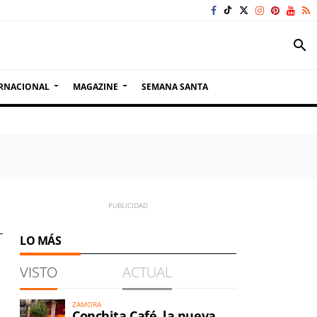
search
RNACIONAL
MAGAZINE
SEMANA SANTA
LO MÁS
VISTO
ACTUAL
ZAMORA
Conchita Café, la nueva