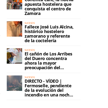
apuesta hostelera que
conquista el centro de
Zamora
SUCESOS
Fallece José Luis Alcina,
histórico hostelero
zamorano y referente
de la coctelería
SUCESOS
El cañón de Los Arribes
s
del Duero concentra
ahora la mayor
preocupación del
incendio
SUCESOS
DIRECTO - VÍDEO |
Fermoselle, pendiente
de la evolución del
incendio en una noche
de máxima tensión