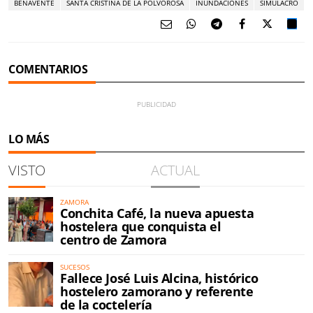
BENAVENTE
SANTA CRISTINA DE LA POLVOROSA
INUNDACIONES
SIMULACRO
COMENTARIOS
LO MÁS
VISTO
ACTUAL
ZAMORA
Conchita Café, la nueva apuesta
hostelera que conquista el
centro de Zamora
SUCESOS
Fallece José Luis Alcina, histórico
hostelero zamorano y referente
de la coctelería