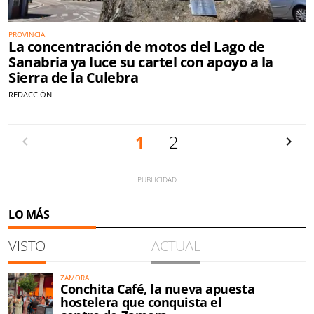
PROVINCIA
La concentración de motos del Lago de
Sanabria ya luce su cartel con apoyo a la
Sierra de la Culebra
REDACCIÓN
Anterior
1
2
Siguien
LO MÁS
VISTO
ACTUAL
ZAMORA
Conchita Café, la nueva apuesta
hostelera que conquista el