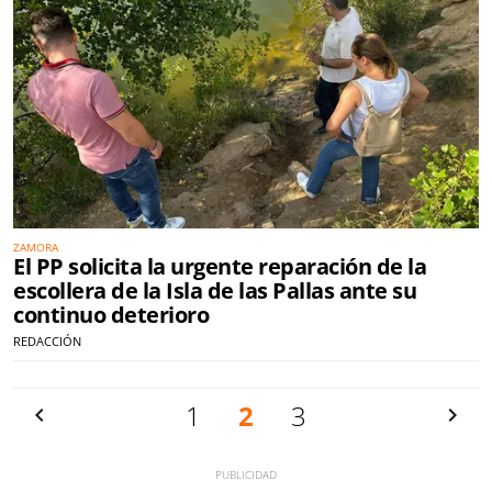
ZAMORA
El PP solicita la urgente reparación de la
escollera de la Isla de las Pallas ante su
continuo deterioro
REDACCIÓN
Anterior
1
2
3
Siguien