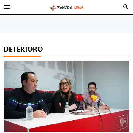
menu
search
DETERIORO